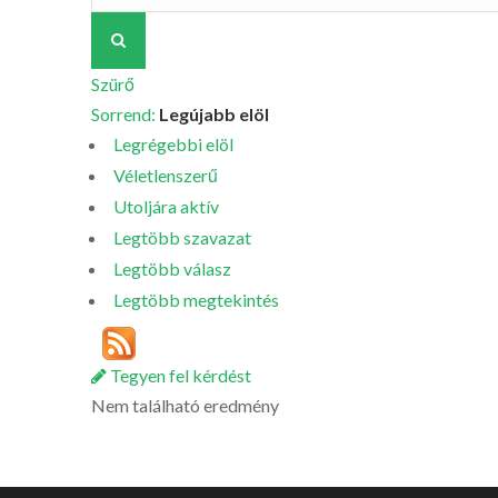
Szürő
Sorrend:
Legújabb elöl
Legrégebbi elöl
Véletlenszerű
Utoljára aktív
Legtöbb szavazat
Legtöbb válasz
Legtöbb megtekintés
Tegyen fel kérdést
Nem található eredmény