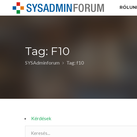
RÓLUN
Tag: F10
SYSAdminforum
Tag: f10
Kérdések