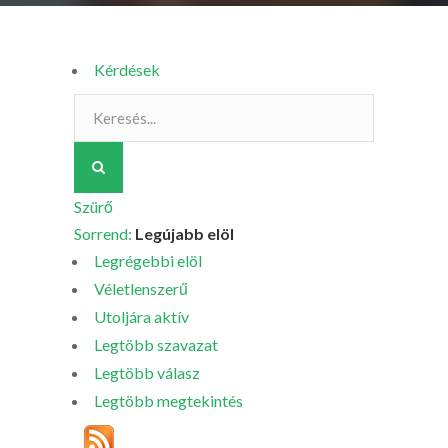
Kérdések
Szürő
Sorrend:
Legújabb elöl
Legrégebbi elöl
Véletlenszerű
Utoljára aktív
Legtöbb szavazat
Legtöbb válasz
Legtöbb megtekintés