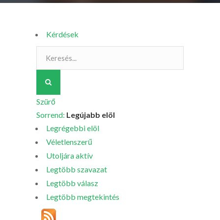
Kérdések
Szürő
Sorrend:
Legújabb elöl
Legrégebbi elöl
Véletlenszerű
Utoljára aktív
Legtöbb szavazat
Legtöbb válasz
Legtöbb megtekintés