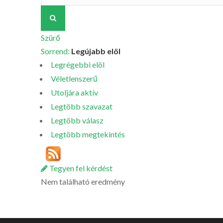
Szürő
Sorrend:
Legújabb elöl
Legrégebbi elöl
Véletlenszerű
Utoljára aktív
Legtöbb szavazat
Legtöbb válasz
Legtöbb megtekintés
Tegyen fel kérdést
Nem található eredmény