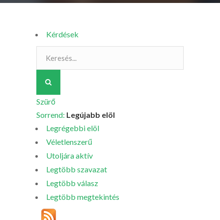
Kérdések
Szürő
Sorrend:
Legújabb elöl
Legrégebbi elöl
Véletlenszerű
Utoljára aktív
Legtöbb szavazat
Legtöbb válasz
Legtöbb megtekintés