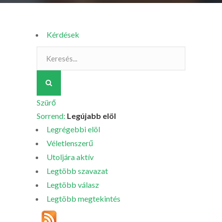
Kérdések
Szürő
Sorrend:
Legújabb elöl
Legrégebbi elöl
Véletlenszerű
Utoljára aktív
Legtöbb szavazat
Legtöbb válasz
Legtöbb megtekintés