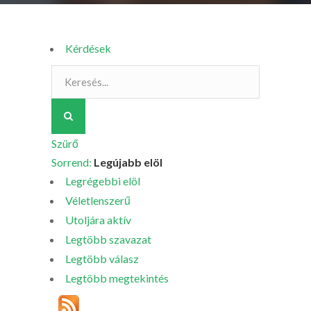
Kérdések
Szürő
Sorrend:
Legújabb elöl
Legrégebbi elöl
Véletlenszerű
Utoljára aktív
Legtöbb szavazat
Legtöbb válasz
Legtöbb megtekintés