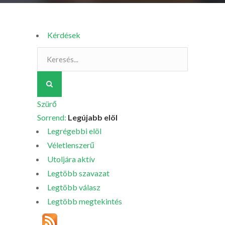
Kérdések
Szürő
Sorrend:
Legújabb elöl
Legrégebbi elöl
Véletlenszerű
Utoljára aktív
Legtöbb szavazat
Legtöbb válasz
Legtöbb megtekintés