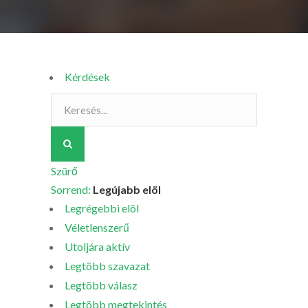
Kérdések
Szürő
Sorrend:
Legújabb elöl
Legrégebbi elöl
Véletlenszerű
Utoljára aktív
Legtöbb szavazat
Legtöbb válasz
Legtöbb megtekintés