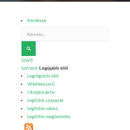
Kérdések
Szürő
Sorrend:
Legújabb elöl
Legrégebbi elöl
Véletlenszerű
Utoljára aktív
Legtöbb szavazat
Legtöbb válasz
Legtöbb megtekintés