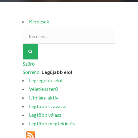
Kérdések
Szürő
Sorrend:
Legújabb elöl
Legrégebbi elöl
Véletlenszerű
Utoljára aktív
Legtöbb szavazat
Legtöbb válasz
Legtöbb megtekintés