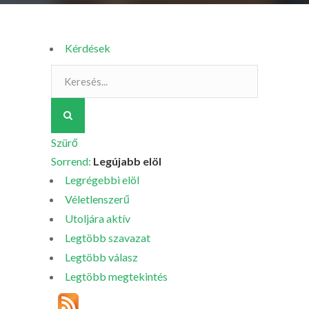
Kérdések
Szürő
Sorrend:
Legújabb elöl
Legrégebbi elöl
Véletlenszerű
Utoljára aktív
Legtöbb szavazat
Legtöbb válasz
Legtöbb megtekintés