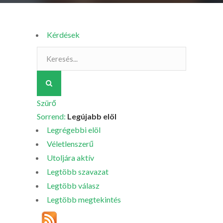
Kérdések
Szürő
Sorrend:
Legújabb elöl
Legrégebbi elöl
Véletlenszerű
Utoljára aktív
Legtöbb szavazat
Legtöbb válasz
Legtöbb megtekintés