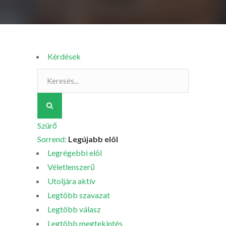
Kérdések
Szürő
Sorrend:
Legújabb elöl
Legrégebbi elöl
Véletlenszerű
Utoljára aktív
Legtöbb szavazat
Legtöbb válasz
Legtöbb megtekintés