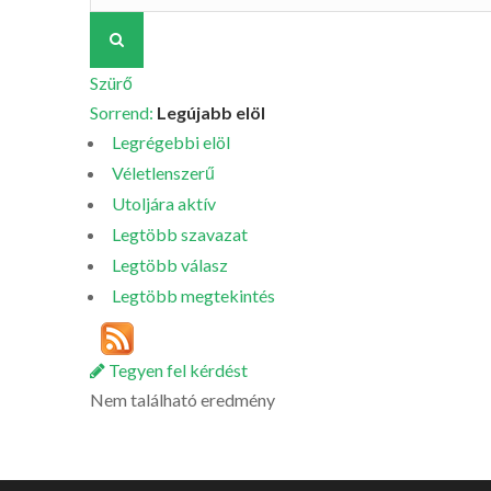
Szürő
Sorrend:
Legújabb elöl
Legrégebbi elöl
Véletlenszerű
Utoljára aktív
Legtöbb szavazat
Legtöbb válasz
Legtöbb megtekintés
Tegyen fel kérdést
Nem található eredmény