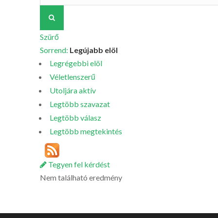
Szürő
Sorrend:
Legújabb elöl
Legrégebbi elöl
Véletlenszerű
Utoljára aktív
Legtöbb szavazat
Legtöbb válasz
Legtöbb megtekintés
Tegyen fel kérdést
Nem található eredmény