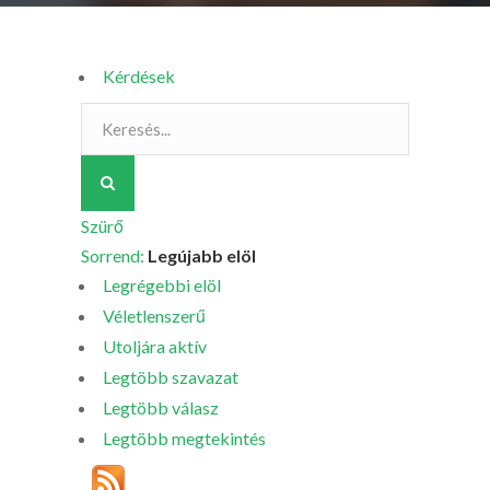
Kérdések
Szürő
Sorrend:
Legújabb elöl
Legrégebbi elöl
Véletlenszerű
Utoljára aktív
Legtöbb szavazat
Legtöbb válasz
Legtöbb megtekintés