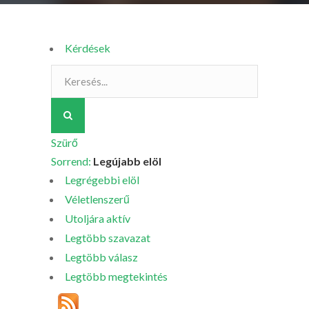
Kérdések
Szürő
Sorrend:
Legújabb elöl
Legrégebbi elöl
Véletlenszerű
Utoljára aktív
Legtöbb szavazat
Legtöbb válasz
Legtöbb megtekintés