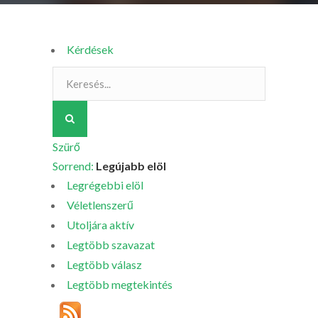
Kérdések
Szürő
Sorrend:
Legújabb elöl
Legrégebbi elöl
Véletlenszerű
Utoljára aktív
Legtöbb szavazat
Legtöbb válasz
Legtöbb megtekintés