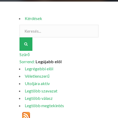
Kérdések
Szürő
Sorrend:
Legújabb elöl
Legrégebbi elöl
Véletlenszerű
Utoljára aktív
Legtöbb szavazat
Legtöbb válasz
Legtöbb megtekintés