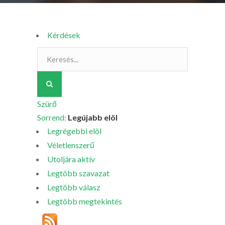
Kérdések
Szürő
Sorrend:
Legújabb elöl
Legrégebbi elöl
Véletlenszerű
Utoljára aktív
Legtöbb szavazat
Legtöbb válasz
Legtöbb megtekintés