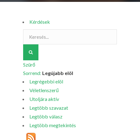
Kérdések
Szürő
Sorrend:
Legújabb elöl
Legrégebbi elöl
Véletlenszerű
Utoljára aktív
Legtöbb szavazat
Legtöbb válasz
Legtöbb megtekintés