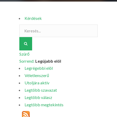
Kérdések
Szürő
Sorrend:
Legújabb elöl
Legrégebbi elöl
Véletlenszerű
Utoljára aktív
Legtöbb szavazat
Legtöbb válasz
Legtöbb megtekintés