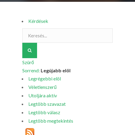
Kérdések
Szürő
Sorrend:
Legújabb elöl
Legrégebbi elöl
Véletlenszerű
Utoljára aktív
Legtöbb szavazat
Legtöbb válasz
Legtöbb megtekintés