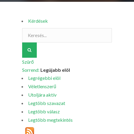
Kérdések
Szürő
Sorrend:
Legújabb elöl
Legrégebbi elöl
Véletlenszerű
Utoljára aktív
Legtöbb szavazat
Legtöbb válasz
Legtöbb megtekintés