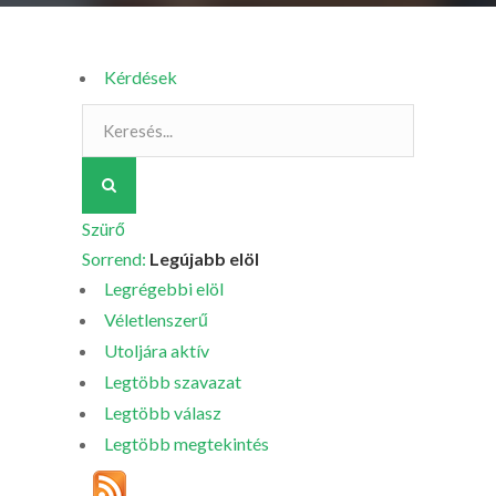
Kérdések
Szürő
Sorrend:
Legújabb elöl
Legrégebbi elöl
Véletlenszerű
Utoljára aktív
Legtöbb szavazat
Legtöbb válasz
Legtöbb megtekintés