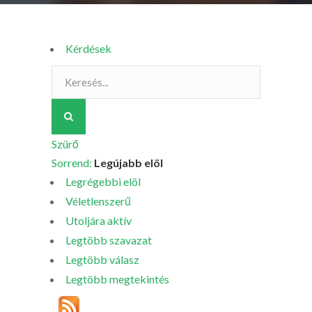
Kérdések
Szürő
Sorrend:
Legújabb elöl
Legrégebbi elöl
Véletlenszerű
Utoljára aktív
Legtöbb szavazat
Legtöbb válasz
Legtöbb megtekintés