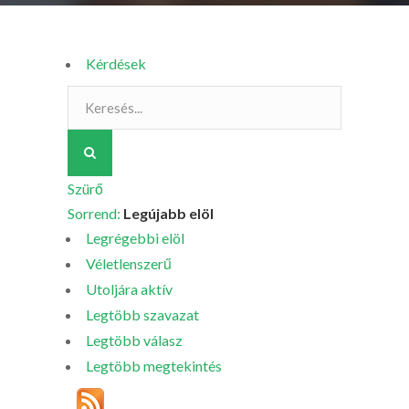
Kérdések
Szürő
Sorrend:
Legújabb elöl
Legrégebbi elöl
Véletlenszerű
Utoljára aktív
Legtöbb szavazat
Legtöbb válasz
Legtöbb megtekintés