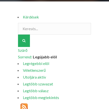
Kérdések
Szürő
Sorrend:
Legújabb elöl
Legrégebbi elöl
Véletlenszerű
Utoljára aktív
Legtöbb szavazat
Legtöbb válasz
Legtöbb megtekintés