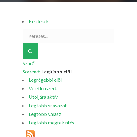
Kérdések
Szürő
Sorrend:
Legújabb elöl
Legrégebbi elöl
Véletlenszerű
Utoljára aktív
Legtöbb szavazat
Legtöbb válasz
Legtöbb megtekintés