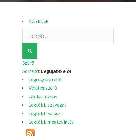
Kérdések
Szürő
Sorrend:
Legújabb elöl
Legrégebbi elöl
Véletlenszerű
Utoljára aktív
Legtöbb szavazat
Legtöbb válasz
Legtöbb megtekintés