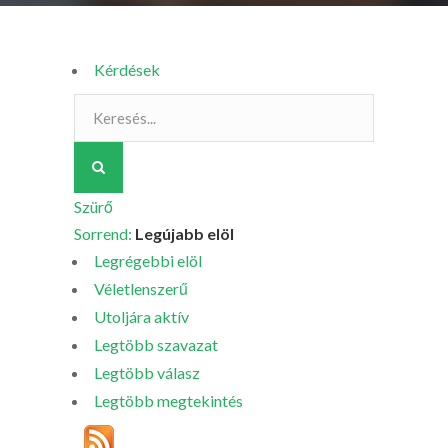
Kérdések
Szürő
Sorrend:
Legújabb elöl
Legrégebbi elöl
Véletlenszerű
Utoljára aktív
Legtöbb szavazat
Legtöbb válasz
Legtöbb megtekintés