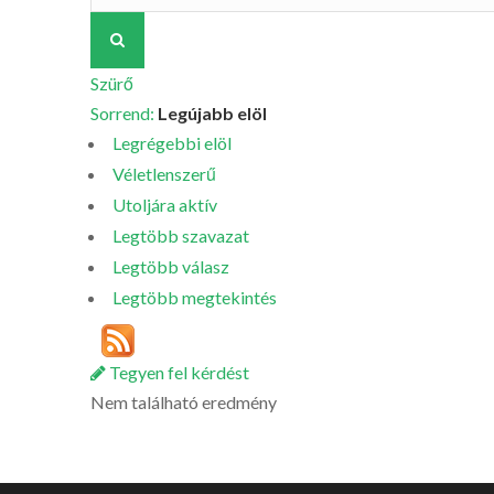
Szürő
Sorrend:
Legújabb elöl
Legrégebbi elöl
Véletlenszerű
Utoljára aktív
Legtöbb szavazat
Legtöbb válasz
Legtöbb megtekintés
Tegyen fel kérdést
Nem található eredmény