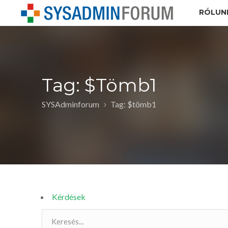
RÓLUN
Tag: $tömb1
SYSAdminforum
Tag: $tömb1
Kérdések