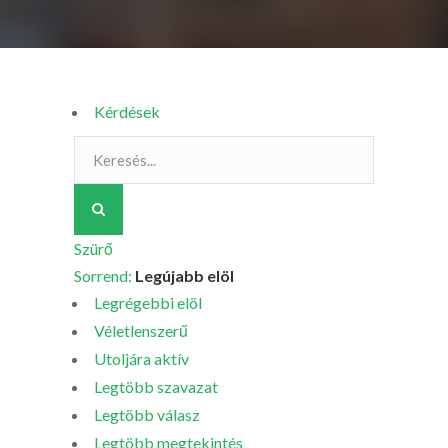
Kérdések
Szürő
Sorrend:
Legújabb elöl
Legrégebbi elöl
Véletlenszerű
Utoljára aktív
Legtöbb szavazat
Legtöbb válasz
Legtöbb megtekintés