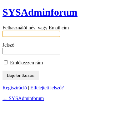
SYSAdminforum
Felhasználói név, vagy Email cím
Jelszó
Emlékezzen rám
Regisztráció
|
Elfelejtett jelszó?
← SYSAdminforum