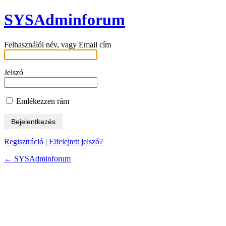
SYSAdminforum
Felhasználói név, vagy Email cím
Jelszó
Emlékezzen rám
Regisztráció
|
Elfelejtett jelszó?
← SYSAdminforum