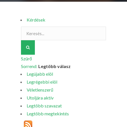
Kérdések
Szürő
Sorrend:
Legtöbb válasz
Legújabb elöl
Legrégebbi elöl
Véletlenszerű
Utoljára aktív
Legtöbb szavazat
Legtöbb megtekintés