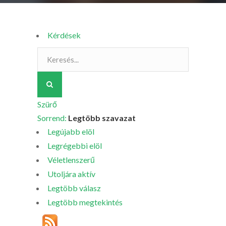
Kérdések
Szürő
Sorrend:
Legtöbb szavazat
Legújabb elöl
Legrégebbi elöl
Véletlenszerű
Utoljára aktív
Legtöbb válasz
Legtöbb megtekintés