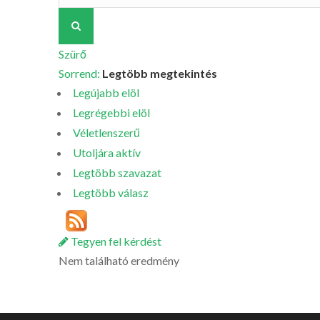
Szürő
Sorrend:
Legtöbb megtekintés
Legújabb elöl
Legrégebbi elöl
Véletlenszerű
Utoljára aktív
Legtöbb szavazat
Legtöbb válasz
Tegyen fel kérdést
Nem található eredmény