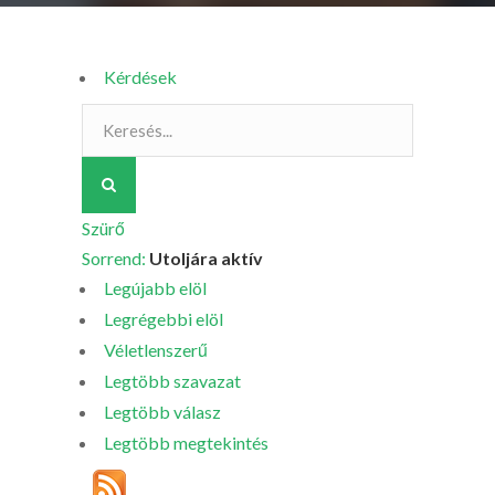
Kérdések
Szürő
Sorrend:
Utoljára aktív
Legújabb elöl
Legrégebbi elöl
Véletlenszerű
Legtöbb szavazat
Legtöbb válasz
Legtöbb megtekintés