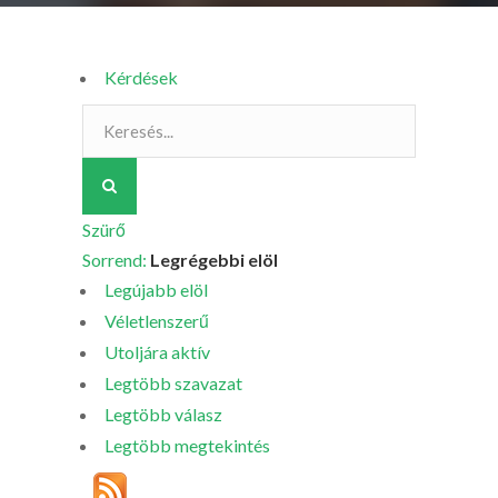
Kérdések
Szürő
Sorrend:
Legrégebbi elöl
Legújabb elöl
Véletlenszerű
Utoljára aktív
Legtöbb szavazat
Legtöbb válasz
Legtöbb megtekintés