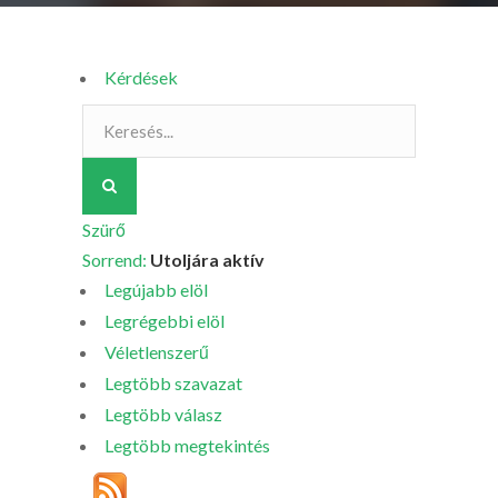
Kérdések
Szürő
Sorrend:
Utoljára aktív
Legújabb elöl
Legrégebbi elöl
Véletlenszerű
Legtöbb szavazat
Legtöbb válasz
Legtöbb megtekintés