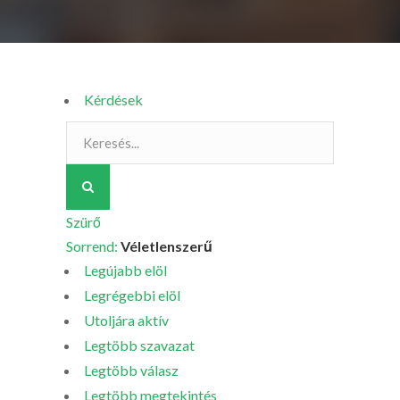
Kérdések
Szürő
Sorrend:
Véletlenszerű
Legújabb elöl
Legrégebbi elöl
Utoljára aktív
Legtöbb szavazat
Legtöbb válasz
Legtöbb megtekintés