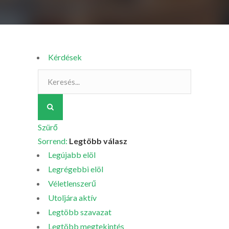
Kérdések
Szürő
Sorrend:
Legtöbb válasz
Legújabb elöl
Legrégebbi elöl
Véletlenszerű
Utoljára aktív
Legtöbb szavazat
Legtöbb megtekintés