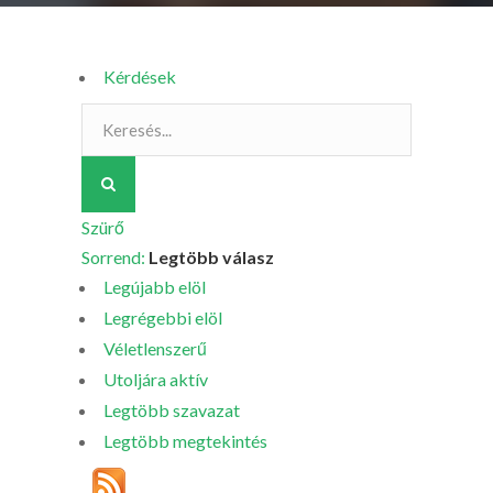
Kérdések
Szürő
Sorrend:
Legtöbb válasz
Legújabb elöl
Legrégebbi elöl
Véletlenszerű
Utoljára aktív
Legtöbb szavazat
Legtöbb megtekintés