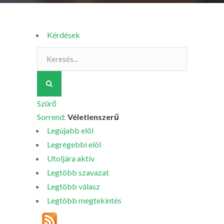
Kérdések
Szürő
Sorrend:
Véletlenszerű
Legújabb elöl
Legrégebbi elöl
Utoljára aktív
Legtöbb szavazat
Legtöbb válasz
Legtöbb megtekintés