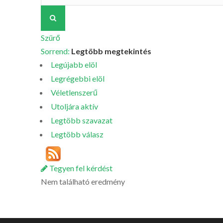
Szürő
Sorrend:
Legtöbb megtekintés
Legújabb elöl
Legrégebbi elöl
Véletlenszerű
Utoljára aktív
Legtöbb szavazat
Legtöbb válasz
Tegyen fel kérdést
Nem található eredmény