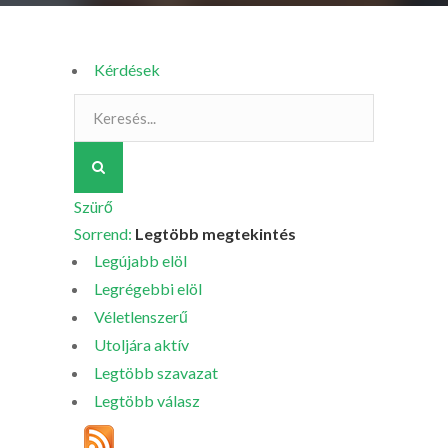
Kérdések
Szürő
Sorrend:
Legtöbb megtekintés
Legújabb elöl
Legrégebbi elöl
Véletlenszerű
Utoljára aktív
Legtöbb szavazat
Legtöbb válasz