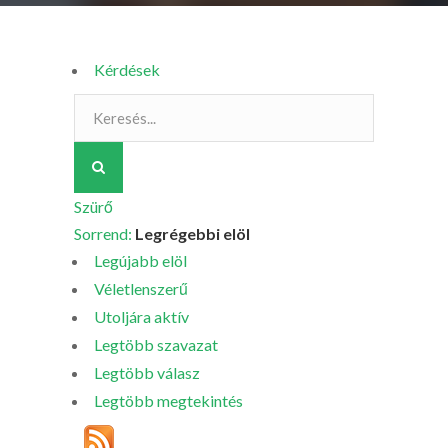
Kérdések
Szürő
Sorrend:
Legrégebbi elöl
Legújabb elöl
Véletlenszerű
Utoljára aktív
Legtöbb szavazat
Legtöbb válasz
Legtöbb megtekintés