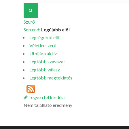
Szürő
Sorrend:
Legújabb elöl
Legrégebbi elöl
Véletlenszerű
Utoljára aktív
Legtöbb szavazat
Legtöbb válasz
Legtöbb megtekintés
Tegyen fel kérdést
Nem található eredmény